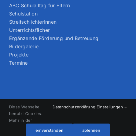
ABC Schulalltag für Eltern
Schulstation
StreitschlichterInnen
Unterrichtsfächer
Ergänzende Förderung und Betreuung
Bildergalerie
Projekte
Termine
Diese Webseite
Datenschutzerklärung
.
Einstellungen
benutzt Cookies.
Copyright
2026 Aziz-Nesin-Schule | All Rights Reserved |
Mehr in der
Datenschutzerklärung
|
Impressum
| Designed by
Michalke-
Design.com
einverstanden
ablehnen