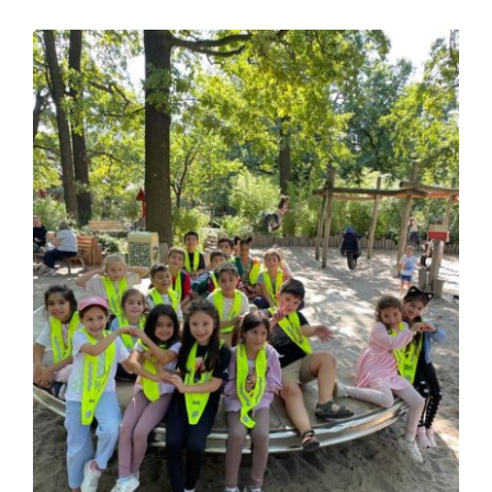
Zeige
grösseres
Bild