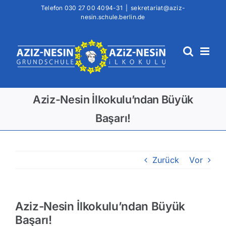
Zum
Telefon
030 27 00 4094-31
|
sekretariat@aziz-
nesin.schule.berlin.de
Inhalt
springen
Aziz-Nesin İlkokulu’ndan Büyük
Başarı!
Zurück
Vor
Aziz-Nesin İlkokulu’ndan Büyük
Başarı!