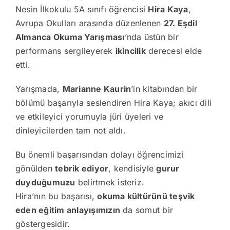
Nesin İlkokulu 5A sınıfı öğrencisi
Hira Kaya
,
Avrupa Okulları arasında düzenlenen
27. Eşdil
Almanca Okuma Yarışması
’nda üstün bir
performans sergileyerek
ikincilik
derecesi elde
etti.
Yarışmada,
Marianne Kaurin
’in kitabından bir
bölümü başarıyla seslendiren Hira Kaya; akıcı dili
ve etkileyici yorumuyla jüri üyeleri ve
dinleyicilerden tam not aldı.
Bu önemli başarısından dolayı öğrencimizi
gönülden
tebrik ediyor
, kendisiyle
gurur
duyduğumuzu
belirtmek isteriz.
Hira’nın bu başarısı,
okuma kültürünü teşvik
eden eğitim anlayışımızın
da somut bir
göstergesidir.