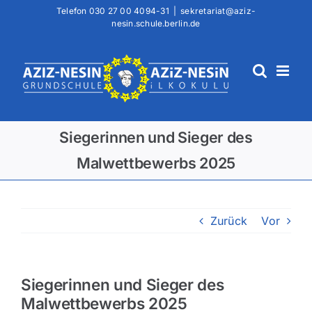
Zum
Telefon
030 27 00 4094-31
|
sekretariat@aziz-
nesin.schule.berlin.de
Inhalt
springen
Siegerinnen und Sieger des
Malwettbewerbs 2025
Zurück
Vor
Siegerinnen und Sieger des
Malwettbewerbs 2025