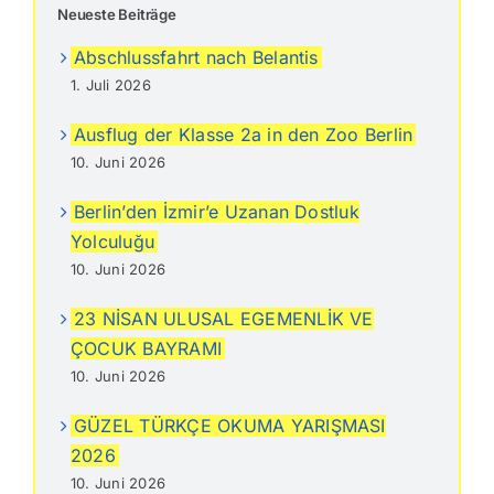
Neueste Beiträge
Abschlussfahrt nach Belantis
1. Juli 2026
Ausflug der Klasse 2a in den Zoo Berlin
10. Juni 2026
Berlin’den İzmir’e Uzanan Dostluk
Yolculuğu
10. Juni 2026
23 NİSAN ULUSAL EGEMENLİK VE
ÇOCUK BAYRAMI
10. Juni 2026
GÜZEL TÜRKÇE OKUMA YARIŞMASI
2026
10. Juni 2026