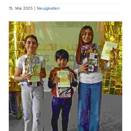
15. Mai 2025
|
Neuigkeiten
Zeige
grösseres
Bild